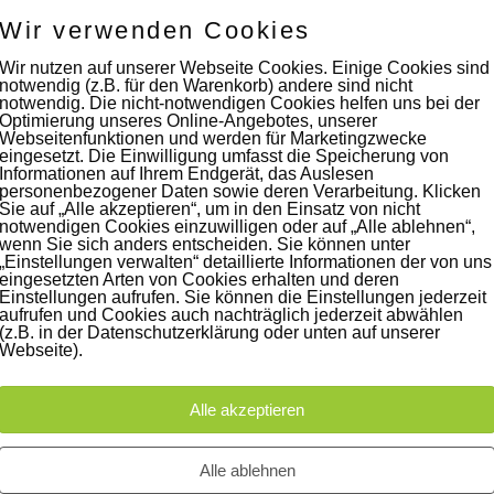
Wir verwenden Cookies
Wir nutzen auf unserer Webseite Cookies. Einige Cookies sind
notwendig (z.B. für den Warenkorb) andere sind nicht
notwendig. Die nicht-notwendigen Cookies helfen uns bei der
Optimierung unseres Online-Angebotes, unserer
Webseitenfunktionen und werden für Marketingzwecke
eingesetzt. Die Einwilligung umfasst die Speicherung von
Informationen auf Ihrem Endgerät, das Auslesen
personenbezogener Daten sowie deren Verarbeitung. Klicken
iträge
Instagram
Sie auf „Alle akzeptieren“, um in den Einsatz von nicht
notwendigen Cookies einzuwilligen oder auf „Alle ablehnen“,
wenn Sie sich anders entscheiden. Sie können unter
60 Jahre WG UNITAS eG
„Einstellungen verwalten“ detaillierte Informationen der von uns
eingesetzten Arten von Cookies erhalten und deren
[Scholz & Heinz]
Einstellungen aufrufen. Sie können die Einstellungen jederzeit
aufrufen und Cookies auch nachträglich jederzeit abwählen
9. Oktober 2017
(z.B. in der Datenschutzerklärung oder unten auf unserer
Webseite).
FLAMINGOCAT Premium
Collection [Susann
Alle akzeptieren
Jehnichen]
24. Juli 2017
Alle ablehnen