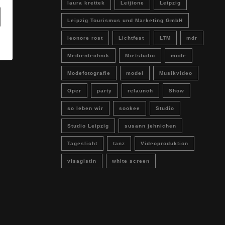
laura krettek
Leijione
Leipzig
Leipzig Tourismus und Marketing GmbH
leonore rost
Lichtfest
LTM
mdr
Medientechnik
Mietstudio
mode
Modefotografie
model
Musikvideo
Oper
party
relaunch
Show
so leben wir
sookee
Studio
Studio Leipzig
susann jehnichen
Tageslicht
tanz
Videoproduktion
visagistin
white screen