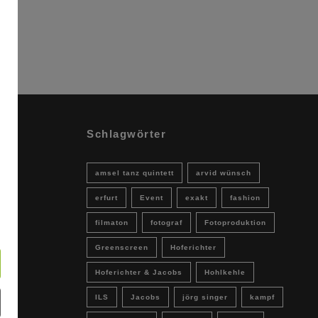
Schlagwörter
amsel tanz quintett
arvid wünsch
erfurt
Event
exakt
fashion
filmaton
fotograf
Fotoproduktion
Greenscreen
Hoferichter
Hoferichter & Jacobs
Hohlkehle
ILS
Jacobs
jörg singer
kampf