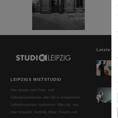
Letzte Be
LEIPZIGS MIETSTUDIO
Hier lassen sich Foto- und
Videoproduktionen aller Art in entspannter
Loftatmosphäre realisieren. Alles da, was
man braucht: Technik, Platz, Couch und