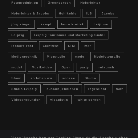
Fotoproduktion
Greenscreen
Hoferichter
Hoferichter & Jacobs
Hohlkehle
ILS
Jacobs
jörg singer
kampf
laura krettek
Leijione
Leipzig
Leipzig Tourismus und Marketing GmbH
leonore rost
Lichtfest
LTM
mdr
Medientechnik
Mietstudio
mode
Modefotografie
model
Musikvideo
Oper
party
relaunch
Show
so leben wir
sookee
Studio
Studio Leipzig
susann jehnichen
Tageslicht
tanz
Videoproduktion
visagistin
white screen