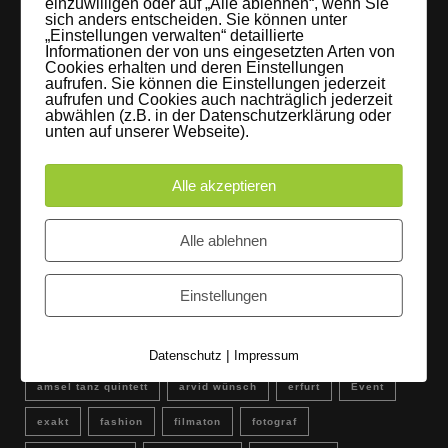
einzuwilligen oder auf „Alle ablehnen“, wenn Sie
sich anders entscheiden. Sie können unter
9. Oktober 2017
„Einstellungen verwalten“ detaillierte
Informationen der von uns eingesetzten Arten von
Cookies erhalten und deren Einstellungen
FLAMINGOCAT Premium Collection [Susann
aufrufen. Sie können die Einstellungen jederzeit
Jehnichen]
aufrufen und Cookies auch nachträglich jederzeit
abwählen (z.B. in der Datenschutzerklärung oder
24. Juli 2017
unten auf unserer Webseite).
Es regnet im Studio [Sons Of Motion]
Alle akzeptieren
5. Juli 2017
Alle ablehnen
Instagram
Einstellungen
Schlagwörter
|
Datenschutz
Impressum
amsel tanz quintett
arvid wünsch
erfurt
Event
exakt
fashion
filmaton
fotograf