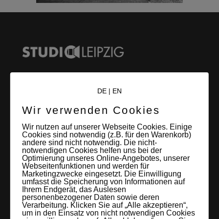
DE
|
EN
LEIPZIGS MIETSTUDIO
Wir verwenden Cookies
Hier lassen sich Foto- und Videoproduktionen aller Art in
entspannter Loftatmosphäre realisieren. Alles da, was man
Wir nutzen auf unserer Webseite Cookies. Einige
Cookies sind notwendig (z.B. für den Warenkorb)
braucht: Technik, Platz, Couch und Kaffee. Folgt uns!
andere sind nicht notwendig. Die nicht-
notwendigen Cookies helfen uns bei der
Optimierung unseres Online-Angebotes, unserer
Webseitenfunktionen und werden für
Marketingzwecke eingesetzt. Die Einwilligung
umfasst die Speicherung von Informationen auf
Ihrem Endgerät, das Auslesen
Letzte Beiträge
personenbezogener Daten sowie deren
Verarbeitung. Klicken Sie auf „Alle akzeptieren“,
um in den Einsatz von nicht notwendigen Cookies
60 Jahre WG UNITAS eG [Scholz & Heinz]