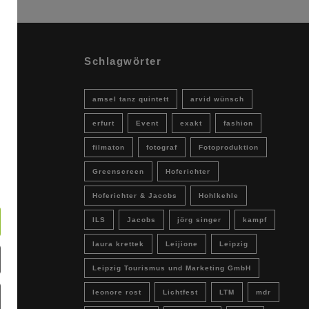
Schlagwörter
amsel tanz quintett
arvid wünsch
erfurt
Event
exakt
fashion
filmaton
fotograf
Fotoproduktion
Greenscreen
Hoferichter
Hoferichter & Jacobs
Hohlkehle
ILS
Jacobs
jörg singer
kampf
laura krettek
Leijione
Leipzig
Leipzig Tourismus und Marketing GmbH
leonore rost
Lichtfest
LTM
mdr