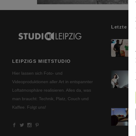
Letzte Be
LEIPZIGS MIETSTUDIO
Hier lassen sich Foto- und
Videoproduktionen aller Art in entspannter
Loftatmosphäre realisieren. Alles da, was
man braucht: Technik, Platz, Couch und
Kaffee. Folgt uns!