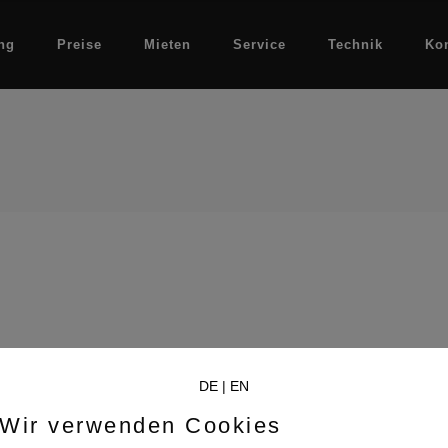
ng
Preise
Mieten
Service
Technik
Ko
DE
|
EN
Wir verwenden Cookies