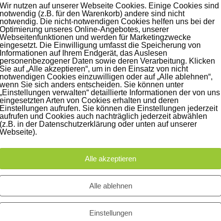
Wir nutzen auf unserer Webseite Cookies. Einige Cookies sind
notwendig (z.B. für den Warenkorb) andere sind nicht
notwendig. Die nicht-notwendigen Cookies helfen uns bei der
Optimierung unseres Online-Angebotes, unserer
Webseitenfunktionen und werden für Marketingzwecke
iträge
Instagram
eingesetzt. Die Einwilligung umfasst die Speicherung von
Informationen auf Ihrem Endgerät, das Auslesen
personenbezogener Daten sowie deren Verarbeitung. Klicken
60 Jahre WG UNITAS eG
Sie auf „Alle akzeptieren“, um in den Einsatz von nicht
notwendigen Cookies einzuwilligen oder auf „Alle ablehnen“,
[Scholz & Heinz]
wenn Sie sich anders entscheiden. Sie können unter
„Einstellungen verwalten“ detaillierte Informationen der von uns
9. Oktober 2017
eingesetzten Arten von Cookies erhalten und deren
Einstellungen aufrufen. Sie können die Einstellungen jederzeit
aufrufen und Cookies auch nachträglich jederzeit abwählen
FLAMINGOCAT Premium
(z.B. in der Datenschutzerklärung oder unten auf unserer
Collection [Susann
Webseite).
Jehnichen]
24. Juli 2017
Alle akzeptieren
Es regnet im Studio [Sons Of
Alle ablehnen
Motion]
5. Juli 2017
Einstellungen