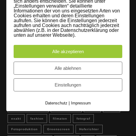
sich anders entscheiden. Sie können unter
„Einstellungen verwalten“ detaillierte
Informationen der von uns eingesetzten Arten von
FLAMINGOCAT Premium Collection [Susann
Cookies erhalten und deren Einstellungen
Jehnichen]
aufrufen. Sie können die Einstellungen jederzeit
aufrufen und Cookies auch nachträglich jederzeit
24. Juli 2017
abwählen (z.B. in der Datenschutzerklärung oder
unten auf unserer Webseite).
Es regnet im Studio [Sons Of Motion]
Alle akzeptieren
5. Juli 2017
Alle ablehnen
Instagram
Einstellungen
Schlagwörter
|
Datenschutz
Impressum
amsel tanz quintett
arvid wünsch
erfurt
Event
exakt
fashion
filmaton
fotograf
Fotoproduktion
Greenscreen
Hoferichter