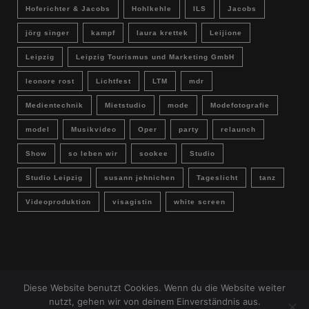
Hoferichter & Jacobs
Hohlkehle
ILS
Jacobs
jörg singer
kampf
laura krettek
Leijione
Leipzig
Leipzig Tourismus und Marketing GmbH
leonore rost
Lichtfest
LTM
mdr
Medientechnik
Mietstudio
mode
Modefotografie
model
Musikvideo
Oper
party
relaunch
Show
so leben wir
sookee
Studio
Studio Leipzig
susann jehnichen
Tageslicht
tanz
Videoproduktion
visagistin
white screen
Diese Website benutzt Cookies. Wenn du die Website weiter
IMPRESSUM & DATENSCHUTZ
Buchungsanfrage
nutzt, gehen wir von deinem Einverständnis aus.