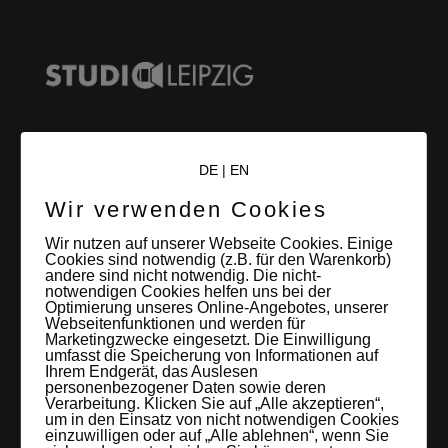
LEIPZIGS MIETSTUDIO
DE
|
EN
Hier lassen sich Foto- und Videoproduktionen aller Art in
Wir verwenden Cookies
entspannter Loftatmosphäre realisieren. Alles da, was man
Wir nutzen auf unserer Webseite Cookies. Einige
braucht: Technik, Platz, Couch und Kaffee. Folgt uns!
Cookies sind notwendig (z.B. für den Warenkorb)
andere sind nicht notwendig. Die nicht-
notwendigen Cookies helfen uns bei der
Optimierung unseres Online-Angebotes, unserer
Webseitenfunktionen und werden für
Marketingzwecke eingesetzt. Die Einwilligung
umfasst die Speicherung von Informationen auf
Letzte Beiträge
Ihrem Endgerät, das Auslesen
personenbezogener Daten sowie deren
Verarbeitung. Klicken Sie auf „Alle akzeptieren“,
60 Jahre WG UNITAS eG [Scholz & Heinz]
um in den Einsatz von nicht notwendigen Cookies
einzuwilligen oder auf „Alle ablehnen“, wenn Sie
9. Oktober 2017