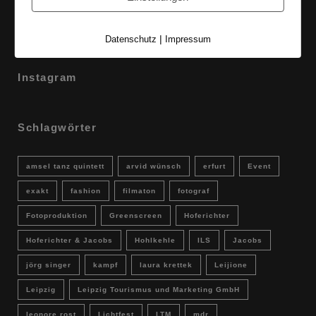
Es regnet im Studio [Sons Of Motion]
|
Datenschutz
Impressum
5. Juli 2017
Instagram
Schlagwörter
amsel tanz quintett
arvid wünsch
erfurt
Event
exakt
fashion
filmaton
fotograf
Fotoproduktion
Greenscreen
Hoferichter
Hoferichter & Jacobs
Hohlkehle
ILS
Jacobs
jörg singer
kampf
laura krettek
Leijione
Leipzig
Leipzig Tourismus und Marketing GmbH
leonore rost
Lichtfest
LTM
mdr