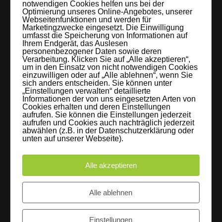
notwendigen Cookies helfen uns bei der
Optimierung unseres Online-Angebotes, unserer
LEIPZIGS MIETSTUDIO
Webseitenfunktionen und werden für
Marketingzwecke eingesetzt. Die Einwilligung
umfasst die Speicherung von Informationen auf
Hier lassen sich Foto- und Videoproduktionen aller Art in
Ihrem Endgerät, das Auslesen
personenbezogener Daten sowie deren
entspannter Loftatmosphäre realisieren. Alles da, was man
Verarbeitung. Klicken Sie auf „Alle akzeptieren“,
braucht: Technik, Platz, Couch und Kaffee. Folgt uns!
um in den Einsatz von nicht notwendigen Cookies
einzuwilligen oder auf „Alle ablehnen“, wenn Sie
sich anders entscheiden. Sie können unter
„Einstellungen verwalten“ detaillierte
Informationen der von uns eingesetzten Arten von
Cookies erhalten und deren Einstellungen
aufrufen. Sie können die Einstellungen jederzeit
Letzte Beiträge
aufrufen und Cookies auch nachträglich jederzeit
abwählen (z.B. in der Datenschutzerklärung oder
unten auf unserer Webseite).
60 Jahre WG UNITAS eG [Scholz & Heinz]
9. Oktober 2017
Alle akzeptieren
FLAMINGOCAT Premium Collection [Susann
Alle ablehnen
Jehnichen]
24. Juli 2017
Einstellungen