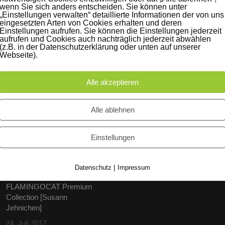
wenn Sie sich anders entscheiden. Sie können unter
„Einstellungen verwalten“ detaillierte Informationen der von uns
eingesetzten Arten von Cookies erhalten und deren
Einstellungen aufrufen. Sie können die Einstellungen jederzeit
aufrufen und Cookies auch nachträglich jederzeit abwählen
(z.B. in der Datenschutzerklärung oder unten auf unserer
Webseite).
Alle akzeptieren
Alle ablehnen
iträge
Instagram
60 Jahre WG UNITAS eG
Einstellungen
[Scholz & Heinz]
9. Oktober 2017
|
Datenschutz
Impressum
FLAMINGOCAT Premium
Collection [Susann
Jehnichen]
24. Juli 2017