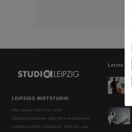
Letzte Be
LEIPZIGS MIETSTUDIO
Hier lassen sich Foto- und
Videoproduktionen aller Art in entspannter
Loftatmosphäre realisieren. Alles da, was