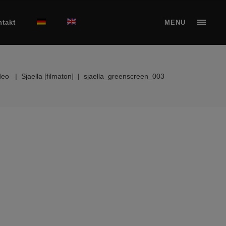
ntakt
MENU
deo
|
Sjaella [filmaton]
|
sjaella_greenscreen_003