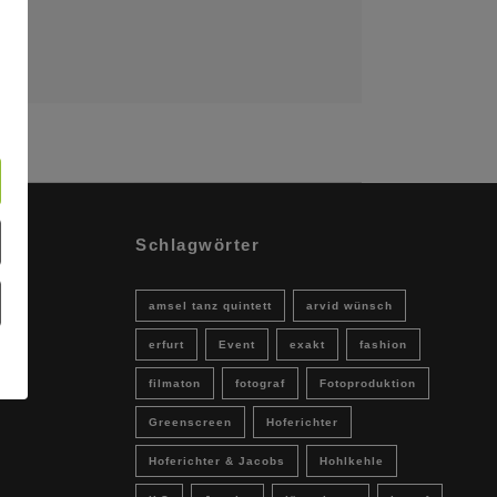
Schlagwörter
amsel tanz quintett
arvid wünsch
erfurt
Event
exakt
fashion
filmaton
fotograf
Fotoproduktion
Greenscreen
Hoferichter
Hoferichter & Jacobs
Hohlkehle