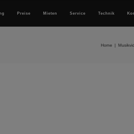
ng
Preise
Mieten
Service
Technik
Ko
Home
|
Musikvi