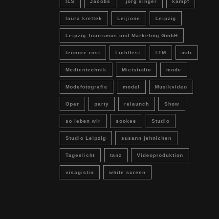
ILS
Jacobs
jörg singer
kampf
laura krettek
Leijione
Leipzig
Leipzig Tourismus und Marketing GmbH
leonore rost
Lichtfest
LTM
mdr
Medientechnik
Mietstudio
mode
Modefotografie
model
Musikvideo
Oper
party
relaunch
Show
so leben wir
sookee
Studio
Studio Leipzig
susann jehnichen
Tageslicht
tanz
Videoproduktion
visagistin
white screen