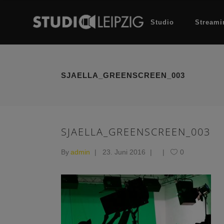
Studio
Streami
SJAELLA_GREENSCREEN_003
SJAELLA_GREENSCREEN_003
By
admin
23. Juni 2016
0