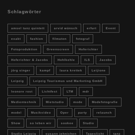
Schlagwörter
amsel tanz quintett
arvid wünsch
erfurt
Event
exakt
fashion
filmaton
fotograf
Fotoproduktion
Greenscreen
Hoferichter
Hoferichter & Jacobs
Hohlkehle
ILS
Jacobs
jörg singer
kampf
laura krettek
Leijione
Leipzig
Leipzig Tourismus und Marketing GmbH
leonore rost
Lichtfest
LTM
mdr
Medientechnik
Mietstudio
mode
Modefotografie
model
Musikvideo
Oper
party
relaunch
Show
so leben wir
sookee
Studio
Studio Leipzig
susann jehnichen
Tageslicht
tanz