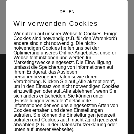
Jehnichen
Mitverwalterin und Kontaktperson des
DE
|
EN
Studio Leipzigs
Wir verwenden Cookies
Wir nutzen auf unserer Webseite Cookies. Einige
Cookies sind notwendig (z.B. für den Warenkorb)
andere sind nicht notwendig. Die nicht-
notwendigen Cookies helfen uns bei der
Optimierung unseres Online-Angebotes, unserer
Webseitenfunktionen und werden für
Marketingzwecke eingesetzt. Die Einwilligung
umfasst die Speicherung von Informationen auf
Ihrem Endgerät, das Auslesen
personenbezogener Daten sowie deren
Verarbeitung. Klicken Sie auf „Alle akzeptieren“,
um in den Einsatz von nicht notwendigen Cookies
einzuwilligen oder auf „Alle ablehnen“, wenn Sie
sich anders entscheiden. Sie können unter
„Einstellungen verwalten“ detaillierte
LEIPZIGS MIETSTUDIO
Informationen der von uns eingesetzten Arten von
Cookies erhalten und deren Einstellungen
Hier lassen sich Foto- und Videoproduktionen aller Art in
aufrufen. Sie können die Einstellungen jederzeit
aufrufen und Cookies auch nachträglich jederzeit
entspannter Loftatmosphäre realisieren. Alles da, was man
abwählen (z.B. in der Datenschutzerklärung oder
unten auf unserer Webseite).
braucht: Technik, Platz, Couch und Kaffee. Folgt uns!