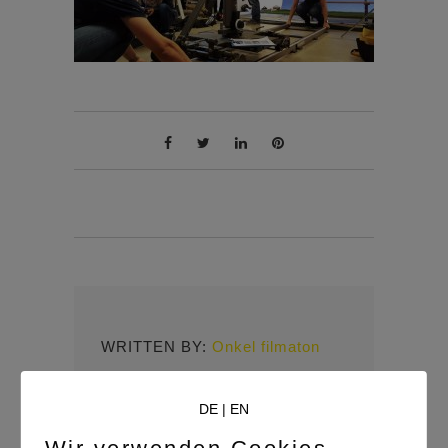
WRITTEN BY:
Onkel filmaton
DE
|
EN