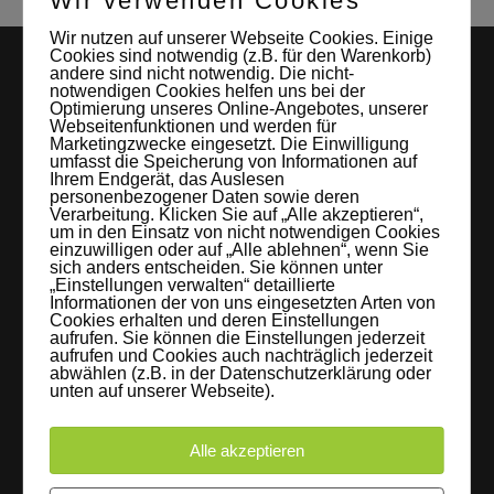
Wir verwenden Cookies
Wir nutzen auf unserer Webseite Cookies. Einige
Cookies sind notwendig (z.B. für den Warenkorb)
andere sind nicht notwendig. Die nicht-
notwendigen Cookies helfen uns bei der
Optimierung unseres Online-Angebotes, unserer
Webseitenfunktionen und werden für
Marketingzwecke eingesetzt. Die Einwilligung
umfasst die Speicherung von Informationen auf
Ihrem Endgerät, das Auslesen
personenbezogener Daten sowie deren
LEIPZIGS MIETSTUDIO
Verarbeitung. Klicken Sie auf „Alle akzeptieren“,
um in den Einsatz von nicht notwendigen Cookies
einzuwilligen oder auf „Alle ablehnen“, wenn Sie
Hier lassen sich Foto- und Videoproduktionen aller Art in
sich anders entscheiden. Sie können unter
entspannter Loftatmosphäre realisieren. Alles da, was man
„Einstellungen verwalten“ detaillierte
Informationen der von uns eingesetzten Arten von
braucht: Technik, Platz, Couch und Kaffee. Folgt uns!
Cookies erhalten und deren Einstellungen
aufrufen. Sie können die Einstellungen jederzeit
aufrufen und Cookies auch nachträglich jederzeit
abwählen (z.B. in der Datenschutzerklärung oder
unten auf unserer Webseite).
Letzte Beiträge
Alle akzeptieren
60 Jahre WG UNITAS eG [Scholz & Heinz]