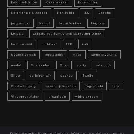
Fotoproduktion
Greenscreen
Hoferichter
Hoferichter & Jacobs
Hohlkehle
ILS
Jacobs
jörg singer
kampf
laura krettek
Leijione
Leipzig
Leipzig Tourismus und Marketing GmbH
leonore rost
Lichtfest
LTM
mdr
Medientechnik
Mietstudio
mode
Modefotografie
model
Musikvideo
Oper
party
relaunch
Show
so leben wir
sookee
Studio
Studio Leipzig
susann jehnichen
Tageslicht
tanz
Videoproduktion
visagistin
white screen
Diese Website benutzt Cookies. Wenn du die Website weiter