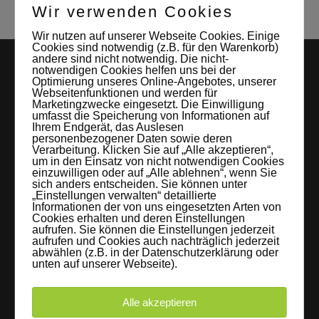
Wir verwenden Cookies
Wir nutzen auf unserer Webseite Cookies. Einige
Cookies sind notwendig (z.B. für den Warenkorb)
andere sind nicht notwendig. Die nicht-
notwendigen Cookies helfen uns bei der
Optimierung unseres Online-Angebotes, unserer
Webseitenfunktionen und werden für
Marketingzwecke eingesetzt. Die Einwilligung
umfasst die Speicherung von Informationen auf
Ihrem Endgerät, das Auslesen
personenbezogener Daten sowie deren
Verarbeitung. Klicken Sie auf „Alle akzeptieren“,
LEIPZIGS MIETSTUDIO
um in den Einsatz von nicht notwendigen Cookies
einzuwilligen oder auf „Alle ablehnen“, wenn Sie
sich anders entscheiden. Sie können unter
Hier lassen sich Foto- und Videoproduktionen aller Art in
„Einstellungen verwalten“ detaillierte
entspannter Loftatmosphäre realisieren. Alles da, was man
Informationen der von uns eingesetzten Arten von
Cookies erhalten und deren Einstellungen
braucht: Technik, Platz, Couch und Kaffee. Folgt uns!
aufrufen. Sie können die Einstellungen jederzeit
aufrufen und Cookies auch nachträglich jederzeit
abwählen (z.B. in der Datenschutzerklärung oder
unten auf unserer Webseite).
Letzte Beiträge
Alle akzeptieren