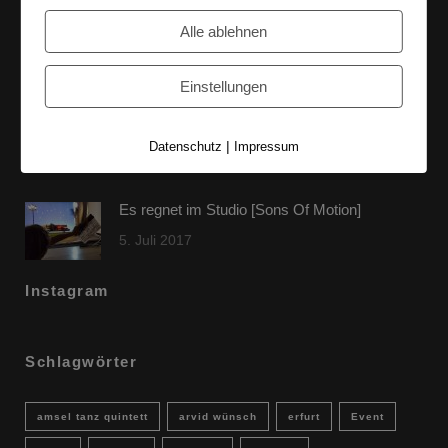
60 Jahre WG UNITAS eG [Scholz & Heinz]
Alle ablehnen
9. Oktober 2017
Einstellungen
FLAMINGOCAT Premium Collection [Susann
Jehnichen]
|
Datenschutz
Impressum
24. Juli 2017
Es regnet im Studio [Sons Of Motion]
5. Juli 2017
Instagram
Schlagwörter
amsel tanz quintett
arvid wünsch
erfurt
Event