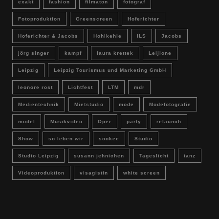
exakt
fashion
filmaton
fotograf
Fotoproduktion
Greenscreen
Hoferichter
Hoferichter & Jacobs
Hohlkehle
ILS
Jacobs
jörg singer
kampf
laura krettek
Leijione
Leipzig
Leipzig Tourismus und Marketing GmbH
leonore rost
Lichtfest
LTM
mdr
Medientechnik
Mietstudio
mode
Modefotografie
model
Musikvideo
Oper
party
relaunch
Show
so leben wir
sookee
Studio
Studio Leipzig
susann jehnichen
Tageslicht
tanz
Videoproduktion
visagistin
white screen