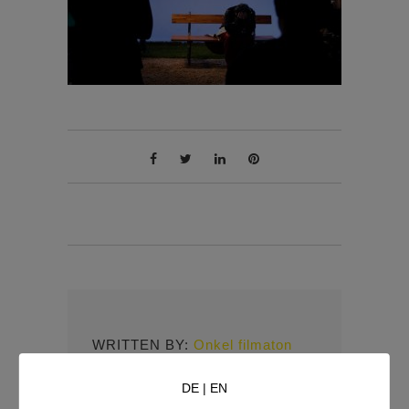
WRITTEN BY:
Onkel filmaton
DE
|
EN