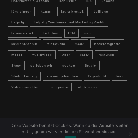
Hoferichter & Jacobs
Hohlkehle
ILS
Jacobs
jörg singer
kampf
laura krettek
Leijione
Leipzig
Leipzig Tourismus und Marketing GmbH
leonore rost
Lichtfest
LTM
mdr
Medientechnik
Mietstudio
mode
Modefotografie
model
Musikvideo
Oper
party
relaunch
Show
so leben wir
sookee
Studio
Studio Leipzig
susann jehnichen
Tageslicht
tanz
Videoproduktion
visagistin
white screen
Diese Website benutzt Cookies. Wenn du die Website weiter
IMPRESSUM & DATENSCHUTZ
Buchungsanfrage
nutzt, gehen wir von deinem Einverständnis aus.
Deutsch