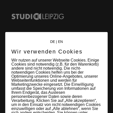
LEIPZIGS MIETSTUDIO
DE
|
EN
Hier lassen sich Foto- und Videoproduktionen aller Art in
Wir verwenden Cookies
entspannter Loftatmosphäre realisieren. Alles da, was man
Wir nutzen auf unserer Webseite Cookies. Einige
braucht: Technik, Platz, Couch und Kaffee. Folgt uns!
Cookies sind notwendig (z.B. für den Warenkorb)
andere sind nicht notwendig. Die nicht-
notwendigen Cookies helfen uns bei der
Optimierung unseres Online-Angebotes, unserer
Webseitenfunktionen und werden für
Marketingzwecke eingesetzt. Die Einwilligung
Letzte Beiträge
umfasst die Speicherung von Informationen auf
Ihrem Endgerät, das Auslesen
personenbezogener Daten sowie deren
60 Jahre WG UNITAS eG [Scholz & Heinz]
Verarbeitung. Klicken Sie auf „Alle akzeptieren“,
um in den Einsatz von nicht notwendigen Cookies
9. Oktober 2017
einzuwilligen oder auf „Alle ablehnen“, wenn Sie
sich anders entscheiden. Sie können unter