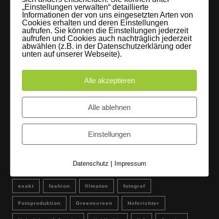
„Einstellungen verwalten“ detaillierte
Informationen der von uns eingesetzten Arten von
FLAMINGOCAT Premium Collection [Susann
Cookies erhalten und deren Einstellungen
Jehnichen]
aufrufen. Sie können die Einstellungen jederzeit
aufrufen und Cookies auch nachträglich jederzeit
24. Juli 2017
abwählen (z.B. in der Datenschutzerklärung oder
unten auf unserer Webseite).
Es regnet im Studio [Sons Of Motion]
Alle akzeptieren
5. Juli 2017
Instagram
Alle ablehnen
Einstellungen
Schlagwörter
|
Datenschutz
Impressum
amsel tanz quintett
arvid wünsch
erfurt
Event
exakt
fashion
filmaton
fotograf
Fotoproduktion
Greenscreen
Hoferichter