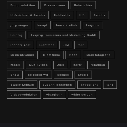
Fotoproduktion
Greenscreen
Hoferichter
Hoferichter & Jacobs
Hohlkehle
ILS
Jacobs
jörg singer
kampf
laura krettek
Leijione
Leipzig
Leipzig Tourismus und Marketing GmbH
leonore rost
Lichtfest
LTM
mdr
Medientechnik
Mietstudio
mode
Modefotografie
model
Musikvideo
Oper
party
relaunch
Show
so leben wir
sookee
Studio
Studio Leipzig
susann jehnichen
Tageslicht
tanz
Videoproduktion
visagistin
white screen