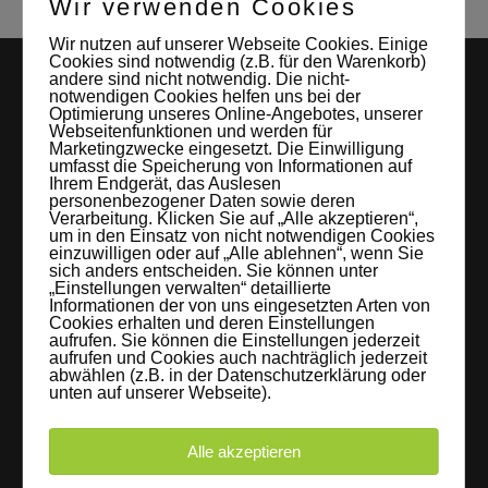
Wir verwenden Cookies
Wir nutzen auf unserer Webseite Cookies. Einige
Cookies sind notwendig (z.B. für den Warenkorb)
andere sind nicht notwendig. Die nicht-
notwendigen Cookies helfen uns bei der
Optimierung unseres Online-Angebotes, unserer
Webseitenfunktionen und werden für
Marketingzwecke eingesetzt. Die Einwilligung
umfasst die Speicherung von Informationen auf
Ihrem Endgerät, das Auslesen
personenbezogener Daten sowie deren
LEIPZIGS MIETSTUDIO
Verarbeitung. Klicken Sie auf „Alle akzeptieren“,
um in den Einsatz von nicht notwendigen Cookies
einzuwilligen oder auf „Alle ablehnen“, wenn Sie
Hier lassen sich Foto- und Videoproduktionen aller Art in
sich anders entscheiden. Sie können unter
„Einstellungen verwalten“ detaillierte
entspannter Loftatmosphäre realisieren. Alles da, was man
Informationen der von uns eingesetzten Arten von
braucht: Technik, Platz, Couch und Kaffee. Folgt uns!
Cookies erhalten und deren Einstellungen
aufrufen. Sie können die Einstellungen jederzeit
aufrufen und Cookies auch nachträglich jederzeit
abwählen (z.B. in der Datenschutzerklärung oder
unten auf unserer Webseite).
Letzte Beiträge
Alle akzeptieren
60 Jahre WG UNITAS eG [Scholz & Heinz]