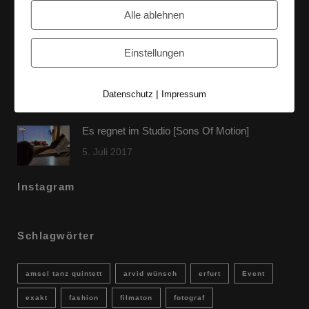
Alle ablehnen
9. Oktober 2017
Einstellungen
FLAMINGOCAT Premium Collection [Susann
Jehnichen]
|
Datenschutz
Impressum
24. Juli 2017
Es regnet im Studio [Sons Of Motion]
5. Juli 2017
Instagram
Schlagwörter
amsel tanz quintett
arvid wünsch
erfurt
Event
exakt
fashion
filmaton
fotograf