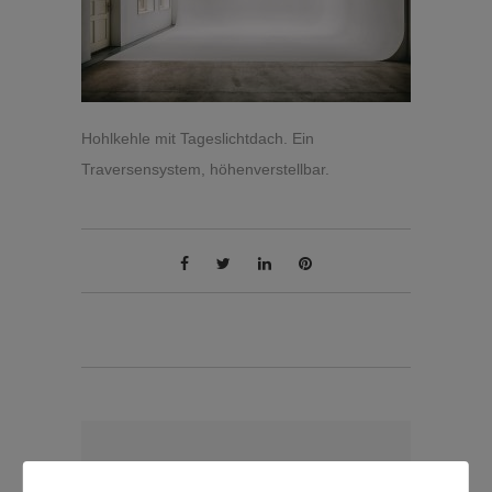
Hohlkehle mit Tageslichtdach. Ein
Traversensystem, höhenverstellbar.
WRITTEN BY:
admin