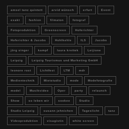
amsel tanz quintett
arvid wünsch
erfurt
Event
exakt
fashion
filmaton
fotograf
Fotoproduktion
Greenscreen
Hoferichter
Hoferichter & Jacobs
Hohlkehle
ILS
Jacobs
jörg singer
kampf
laura krettek
Leijione
Leipzig
Leipzig Tourismus und Marketing GmbH
leonore rost
Lichtfest
LTM
mdr
Medientechnik
Mietstudio
mode
Modefotografie
model
Musikvideo
Oper
party
relaunch
Show
so leben wir
sookee
Studio
Studio Leipzig
susann jehnichen
Tageslicht
tanz
Videoproduktion
visagistin
white screen