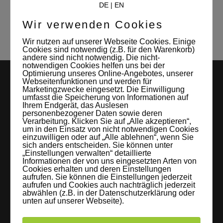
DE
|
EN
Wir verwenden Cookies
Wir nutzen auf unserer Webseite Cookies. Einige
Cookies sind notwendig (z.B. für den Warenkorb)
andere sind nicht notwendig. Die nicht-
notwendigen Cookies helfen uns bei der
Optimierung unseres Online-Angebotes, unserer
Webseitenfunktionen und werden für
Marketingzwecke eingesetzt. Die Einwilligung
umfasst die Speicherung von Informationen auf
Ihrem Endgerät, das Auslesen
personenbezogener Daten sowie deren
Verarbeitung. Klicken Sie auf „Alle akzeptieren“,
um in den Einsatz von nicht notwendigen Cookies
einzuwilligen oder auf „Alle ablehnen“, wenn Sie
LEIPZIGS MIETSTUDIO
sich anders entscheiden. Sie können unter
„Einstellungen verwalten“ detaillierte
Informationen der von uns eingesetzten Arten von
Hier lassen sich Foto- und Videoproduktionen aller Art in
Cookies erhalten und deren Einstellungen
entspannter Loftatmosphäre realisieren. Alles da, was man
aufrufen. Sie können die Einstellungen jederzeit
aufrufen und Cookies auch nachträglich jederzeit
braucht: Technik, Platz, Couch und Kaffee. Folgt uns!
abwählen (z.B. in der Datenschutzerklärung oder
unten auf unserer Webseite).