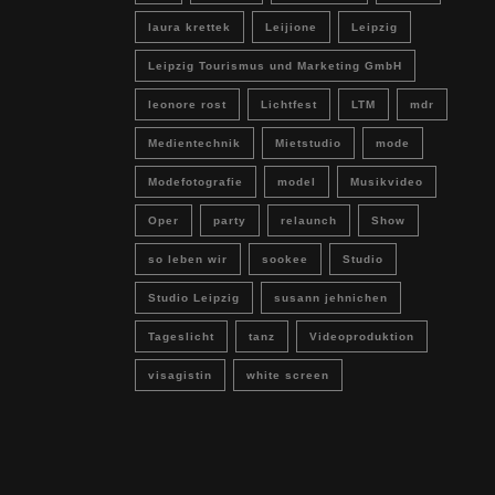
laura krettek
Leijione
Leipzig
Leipzig Tourismus und Marketing GmbH
leonore rost
Lichtfest
LTM
mdr
Medientechnik
Mietstudio
mode
Modefotografie
model
Musikvideo
Oper
party
relaunch
Show
so leben wir
sookee
Studio
Studio Leipzig
susann jehnichen
Tageslicht
tanz
Videoproduktion
visagistin
white screen