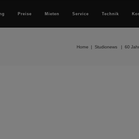
ng
Preise
Mieten
Service
Technik
Ko
Home
|
Studionews
|
60 Jah