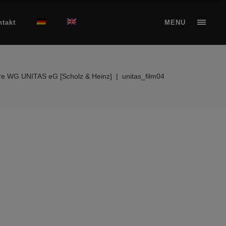
ntakt
MENU
re WG UNITAS eG [Scholz & Heinz]
|
unitas_film04