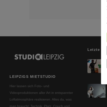
Letzte Be
LEIPZIGS MIETSTUDIO
Hier lassen sich Foto- und
Videoproduktionen aller Art in entspannter
Loftatmosphäre realisieren. Alles da, was
man braucht: Technik, Platz, Couch und