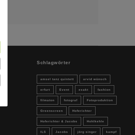
Schlagwörter
amsel tanz quintett
arvid wünsch
erfurt
Event
exakt
fashion
filmaton
fotograf
Fotoproduktion
Greenscreen
Hoferichter
Hoferichter & Jacobs
Hohlkehle
ILS
Jacobs
jörg singer
kampf