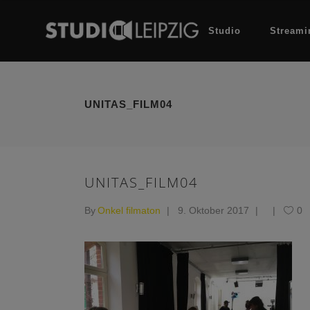
Studio
Streami
UNITAS_FILM04
UNITAS_FILM04
By
Onkel filmaton
9. Oktober 2017
0