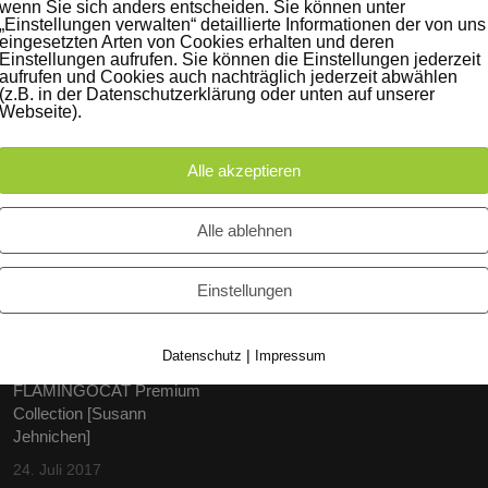
wenn Sie sich anders entscheiden. Sie können unter
„Einstellungen verwalten“ detaillierte Informationen der von uns
eingesetzten Arten von Cookies erhalten und deren
Einstellungen aufrufen. Sie können die Einstellungen jederzeit
aufrufen und Cookies auch nachträglich jederzeit abwählen
(z.B. in der Datenschutzerklärung oder unten auf unserer
Webseite).
Alle akzeptieren
iträge
Instagram
Alle ablehnen
60 Jahre WG UNITAS eG
Einstellungen
[Scholz & Heinz]
9. Oktober 2017
|
Datenschutz
Impressum
FLAMINGOCAT Premium
Collection [Susann
Jehnichen]
24. Juli 2017