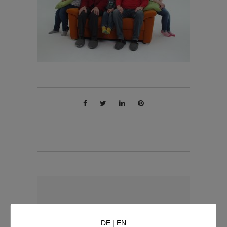
WRITTEN BY:
Onkel filmaton
DE
|
EN