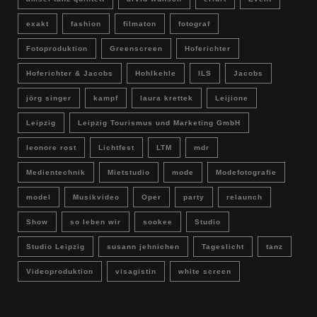
exakt
fashion
filmaton
fotograf
Fotoproduktion
Greenscreen
Hoferichter
Hoferichter & Jacobs
Hohlkehle
ILS
Jacobs
jörg singer
kampf
laura krettek
Leijione
Leipzig
Leipzig Tourismus und Marketing GmbH
leonore rost
Lichtfest
LTM
mdr
Medientechnik
Mietstudio
mode
Modefotografie
model
Musikvideo
Oper
party
relaunch
Show
so leben wir
sookee
Studio
Studio Leipzig
susann jehnichen
Tageslicht
tanz
Videoproduktion
visagistin
white screen