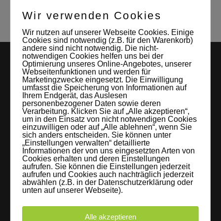
Wir verwenden Cookies
Wir nutzen auf unserer Webseite Cookies. Einige
Cookies sind notwendig (z.B. für den Warenkorb)
andere sind nicht notwendig. Die nicht-
notwendigen Cookies helfen uns bei der
Optimierung unseres Online-Angebotes, unserer
Webseitenfunktionen und werden für
Marketingzwecke eingesetzt. Die Einwilligung
umfasst die Speicherung von Informationen auf
Ihrem Endgerät, das Auslesen
personenbezogener Daten sowie deren
Verarbeitung. Klicken Sie auf „Alle akzeptieren“,
um in den Einsatz von nicht notwendigen Cookies
LEIPZIGS MIETSTUDIO
einzuwilligen oder auf „Alle ablehnen“, wenn Sie
sich anders entscheiden. Sie können unter
Hier lassen sich Foto- und Videoproduktionen aller Art in
„Einstellungen verwalten“ detaillierte
Informationen der von uns eingesetzten Arten von
entspannter Loftatmosphäre realisieren. Alles da, was man
Cookies erhalten und deren Einstellungen
aufrufen. Sie können die Einstellungen jederzeit
braucht: Technik, Platz, Couch und Kaffee. Folgt uns!
aufrufen und Cookies auch nachträglich jederzeit
abwählen (z.B. in der Datenschutzerklärung oder
unten auf unserer Webseite).
Alle akzeptieren