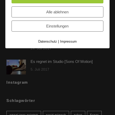
Letzte Beiträge
Alle ablehnen
60 Jahre WG UNITAS eG [Scholz & Heinz]
9. Oktober 2017
Einstellungen
FLAMINGOCAT Premium Collection [Susann
Jehnichen]
|
Datenschutz
Impressum
24. Juli 2017
Es regnet im Studio [Sons Of Motion]
5. Juli 2017
Instagram
Schlagwörter
amsel tanz quintett
arvid wünsch
erfurt
Event