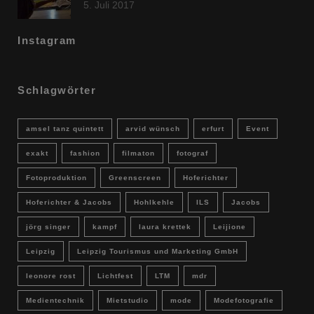
5. Juli 2017
Instagram
Schlagwörter
amsel tanz quintett
arvid wünsch
erfurt
Event
exakt
fashion
filmaton
fotograf
Fotoproduktion
Greenscreen
Hoferichter
Hoferichter & Jacobs
Hohlkehle
ILS
Jacobs
jörg singer
kampf
laura krettek
Leijione
Leipzig
Leipzig Tourismus und Marketing GmbH
leonore rost
Lichtfest
LTM
mdr
Medientechnik
Mietstudio
mode
Modefotografie