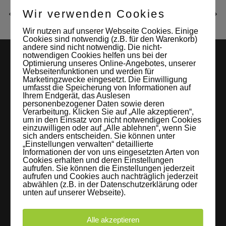
Wir verwenden Cookies
Wir nutzen auf unserer Webseite Cookies. Einige
Cookies sind notwendig (z.B. für den Warenkorb)
andere sind nicht notwendig. Die nicht-
notwendigen Cookies helfen uns bei der
Optimierung unseres Online-Angebotes, unserer
Webseitenfunktionen und werden für
Marketingzwecke eingesetzt. Die Einwilligung
umfasst die Speicherung von Informationen auf
Ihrem Endgerät, das Auslesen
personenbezogener Daten sowie deren
Verarbeitung. Klicken Sie auf „Alle akzeptieren“,
um in den Einsatz von nicht notwendigen Cookies
LEIPZIGS MIETSTUDIO
einzuwilligen oder auf „Alle ablehnen“, wenn Sie
sich anders entscheiden. Sie können unter
Hier lassen sich Foto- und Videoproduktionen aller Art in
„Einstellungen verwalten“ detaillierte
Informationen der von uns eingesetzten Arten von
entspannter Loftatmosphäre realisieren. Alles da, was man
Cookies erhalten und deren Einstellungen
aufrufen. Sie können die Einstellungen jederzeit
braucht: Technik, Platz, Couch und Kaffee. Folgt uns!
aufrufen und Cookies auch nachträglich jederzeit
abwählen (z.B. in der Datenschutzerklärung oder
unten auf unserer Webseite).
Alle akzeptieren
Letzte Beiträge