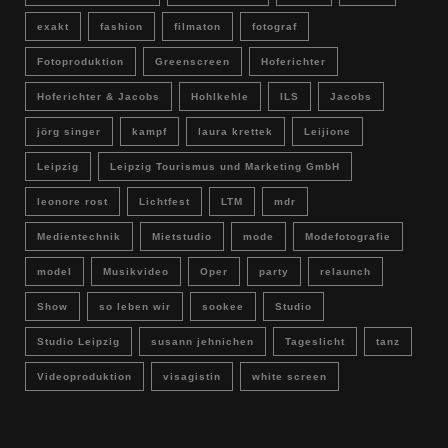
exakt
fashion
filmaton
fotograf
Fotoproduktion
Greenscreen
Hoferichter
Hoferichter & Jacobs
Hohlkehle
ILS
Jacobs
jörg singer
kampf
laura krettek
Leijione
Leipzig
Leipzig Tourismus und Marketing GmbH
leonore rost
Lichtfest
LTM
mdr
Medientechnik
Mietstudio
mode
Modefotografie
model
Musikvideo
Oper
party
relaunch
Show
so leben wir
sookee
Studio
Studio Leipzig
susann jehnichen
Tageslicht
tanz
Videoproduktion
visagistin
white screen