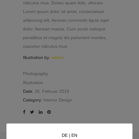
ridiculus mus. Donec quam felis, ultricies.
Lorem ipsum dolor sit amet, consectetuer
adipiscing elit. Aenean commodo ligula eget
dolor. Aenean massa. Cum sociis natoque
penatibus et magnis dis parturient montes,
nascetur ridiculus mus.
Illustration by:
admin
Photography
Illustration
Date:
26. Februar 2016
Category:
Interior Design
DE
|
EN