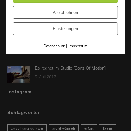
60 Jahre WG UNITAS eG [Scholz & Heinz]
Alle ablehnen
9. Oktober 2017
Einstellungen
FLAMINGOCAT Premium Collection [Susann
Jehnichen]
|
Datenschutz
Impressum
24. Juli 2017
Es regnet im Studio [Sons Of Motion]
5. Juli 2017
Instagram
Schlagwörter
amsel tanz quintett
arvid wünsch
erfurt
Event