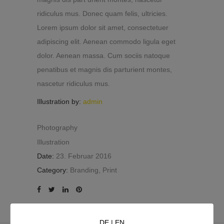
ridiculus mus. Donec quam felis, ultricies.
Lorem ipsum dolor sit amet, consectetuer
adipiscing elit. Aenean commodo ligula eget
dolor. Aenean massa. Cum sociis natoque
penatibus et magnis dis parturient montes,
nascetur ridiculus mus.
Illustration by:
admin
Photography
Illustration
Date:
23. Februar 2016
Category:
Branding, Print
DE
|
EN