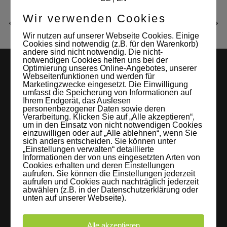
Wir verwenden Cookies
Wir nutzen auf unserer Webseite Cookies. Einige
Cookies sind notwendig (z.B. für den Warenkorb)
andere sind nicht notwendig. Die nicht-
notwendigen Cookies helfen uns bei der
Optimierung unseres Online-Angebotes, unserer
Webseitenfunktionen und werden für
Marketingzwecke eingesetzt. Die Einwilligung
umfasst die Speicherung von Informationen auf
Ihrem Endgerät, das Auslesen
personenbezogener Daten sowie deren
Verarbeitung. Klicken Sie auf „Alle akzeptieren“,
um in den Einsatz von nicht notwendigen Cookies
LEIPZIGS MIETSTUDIO
einzuwilligen oder auf „Alle ablehnen“, wenn Sie
sich anders entscheiden. Sie können unter
„Einstellungen verwalten“ detaillierte
Hier lassen sich Foto- und Videoproduktionen aller Art in
Informationen der von uns eingesetzten Arten von
Cookies erhalten und deren Einstellungen
entspannter Loftatmosphäre realisieren. Alles da, was man
aufrufen. Sie können die Einstellungen jederzeit
braucht: Technik, Platz, Couch und Kaffee. Folgt uns!
aufrufen und Cookies auch nachträglich jederzeit
abwählen (z.B. in der Datenschutzerklärung oder
unten auf unserer Webseite).
Alle akzeptieren