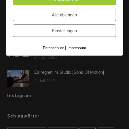
Letzte Beiträge
Alle ablehnen
60 Jahre WG UNITAS eG [Scholz & Heinz]
9. Oktober 2017
Einstellungen
FLAMINGOCAT Premium Collection [Susann
|
Datenschutz
Impressum
Jehnichen]
24. Juli 2017
Es regnet im Studio [Sons Of Motion]
5. Juli 2017
Instagram
Schlagwörter