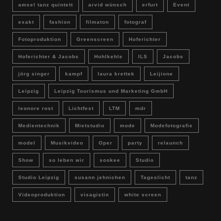
amsel tanz quintett
arvid wünsch
erfurt
Event
exakt
fashion
filmaton
fotograf
Fotoproduktion
Greenscreen
Hoferichter
Hoferichter & Jacobs
Hohlkehle
ILS
Jacobs
jörg singer
kampf
laura krettek
Leijione
Leipzig
Leipzig Tourismus und Marketing GmbH
leonore rost
Lichtfest
LTM
mdr
Medientechnik
Mietstudio
mode
Modefotografie
model
Musikvideo
Oper
party
relaunch
Show
so leben wir
sookee
Studio
Studio Leipzig
susann jehnichen
Tageslicht
tanz
Videoproduktion
visagistin
white screen