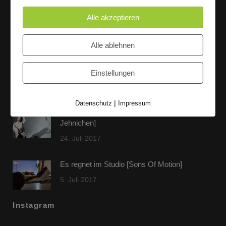
Alle akzeptieren
Letzte Beiträge
Alle ablehnen
60 Jahre WG UNITAS eG [Scholz & Heinz]
Einstellungen
9. Oktober 2017
|
Datenschutz
Impressum
FLAMINGOCAT Premium Collection [Susann
Jehnichen]
24. Juli 2017
Es regnet im Studio [Sons Of Motion]
5. Juli 2017
Instagram