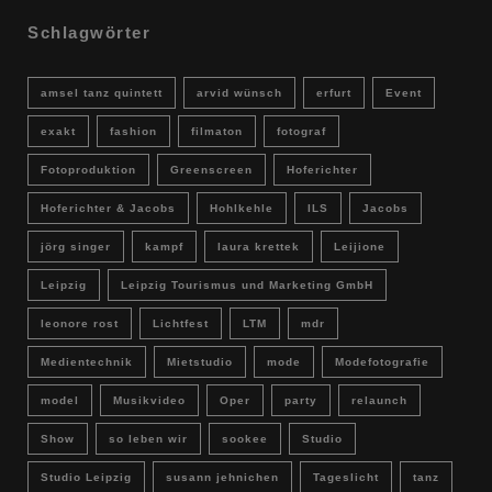
Schlagwörter
amsel tanz quintett
arvid wünsch
erfurt
Event
exakt
fashion
filmaton
fotograf
Fotoproduktion
Greenscreen
Hoferichter
Hoferichter & Jacobs
Hohlkehle
ILS
Jacobs
jörg singer
kampf
laura krettek
Leijione
Leipzig
Leipzig Tourismus und Marketing GmbH
leonore rost
Lichtfest
LTM
mdr
Medientechnik
Mietstudio
mode
Modefotografie
model
Musikvideo
Oper
party
relaunch
Show
so leben wir
sookee
Studio
Studio Leipzig
susann jehnichen
Tageslicht
tanz