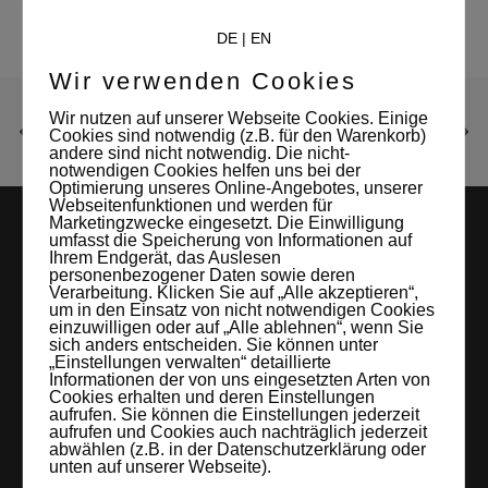
DE
|
EN
Wir verwenden Cookies
Wir nutzen auf unserer Webseite Cookies. Einige
Cookies sind notwendig (z.B. für den Warenkorb)
andere sind nicht notwendig. Die nicht-
notwendigen Cookies helfen uns bei der
Optimierung unseres Online-Angebotes, unserer
Webseitenfunktionen und werden für
Marketingzwecke eingesetzt. Die Einwilligung
umfasst die Speicherung von Informationen auf
Ihrem Endgerät, das Auslesen
personenbezogener Daten sowie deren
Verarbeitung. Klicken Sie auf „Alle akzeptieren“,
um in den Einsatz von nicht notwendigen Cookies
einzuwilligen oder auf „Alle ablehnen“, wenn Sie
sich anders entscheiden. Sie können unter
„Einstellungen verwalten“ detaillierte
LEIPZIGS MIETSTUDIO
Informationen der von uns eingesetzten Arten von
Cookies erhalten und deren Einstellungen
Hier lassen sich Foto- und Videoproduktionen aller Art in
aufrufen. Sie können die Einstellungen jederzeit
aufrufen und Cookies auch nachträglich jederzeit
entspannter Loftatmosphäre realisieren. Alles da, was man
abwählen (z.B. in der Datenschutzerklärung oder
unten auf unserer Webseite).
braucht: Technik, Platz, Couch und Kaffee. Folgt uns!