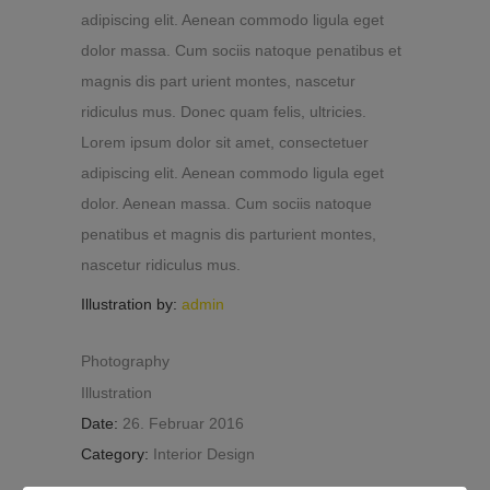
adipiscing elit. Aenean commodo ligula eget
dolor massa. Cum sociis natoque penatibus et
magnis dis part urient montes, nascetur
ridiculus mus. Donec quam felis, ultricies.
Lorem ipsum dolor sit amet, consectetuer
adipiscing elit. Aenean commodo ligula eget
dolor. Aenean massa. Cum sociis natoque
penatibus et magnis dis parturient montes,
nascetur ridiculus mus.
Illustration by:
admin
Photography
Illustration
Date:
26. Februar 2016
Category:
Interior Design