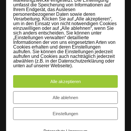
Marketingzwecke eingesetzt. Die Einwilligung
umfasst die Speicherung von Informationen auf
braucht: Technik, Platz, Couch und Kaffee. Folgt uns!
Ihrem Endgerät, das Auslesen
personenbezogener Daten sowie deren
Verarbeitung. Klicken Sie auf „Alle akzeptieren“,
um in den Einsatz von nicht notwendigen Cookies
einzuwilligen oder auf „Alle ablehnen“, wenn Sie
sich anders entscheiden. Sie können unter
Letzte Beiträge
„Einstellungen verwalten“ detaillierte
Informationen der von uns eingesetzten Arten von
Cookies erhalten und deren Einstellungen
60 Jahre WG UNITAS eG [Scholz & Heinz]
aufrufen. Sie können die Einstellungen jederzeit
aufrufen und Cookies auch nachträglich jederzeit
9. Oktober 2017
abwählen (z.B. in der Datenschutzerklärung oder
unten auf unserer Webseite).
FLAMINGOCAT Premium Collection [Susann
Alle akzeptieren
Jehnichen]
24. Juli 2017
Alle ablehnen
Es regnet im Studio [Sons Of Motion]
Einstellungen
5. Juli 2017
Instagram
|