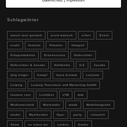
Datenschutz
Impressum
Schlagwörter
amsel tanz quintett
arvid wünsch
erfurt
Event
exakt
fashion
filmaton
fotograf
Fotoproduktion
Greenscreen
Hoferichter
Hoferichter & Jacobs
Hohlkehle
ILS
Jacobs
jörg singer
kampf
laura krettek
Leijione
Leipzig
Leipzig Tourismus und Marketing GmbH
leonore rost
Lichtfest
LTM
mdr
Medientechnik
Mietstudio
mode
Modefotografie
model
Musikvideo
Oper
party
relaunch
Show
so leben wir
sookee
Studio