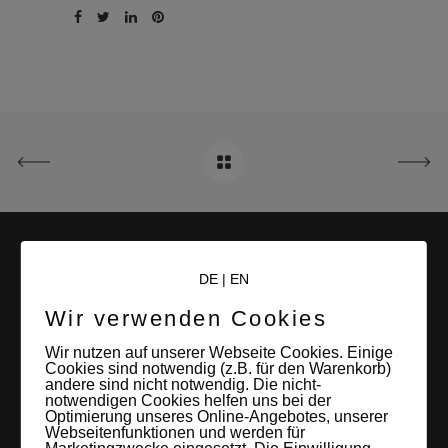
DE
|
EN
Wir verwenden Cookies
Wir nutzen auf unserer Webseite Cookies. Einige
Cookies sind notwendig (z.B. für den Warenkorb)
LEIPZIGS MIETSTUDIO
andere sind nicht notwendig. Die nicht-
notwendigen Cookies helfen uns bei der
Hier lassen sich Foto- und Videoproduktionen aller Art in
Optimierung unseres Online-Angebotes, unserer
Webseitenfunktionen und werden für
entspannter Loftatmosphäre realisieren. Alles da, was man